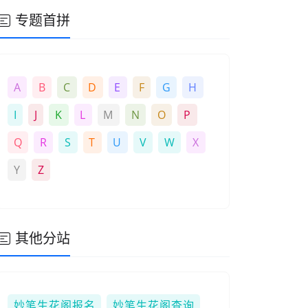
专题首拼
A
B
C
D
E
F
G
H
I
J
K
L
M
N
O
P
Q
R
S
T
U
V
W
X
Y
Z
其他分站
妙笔生花阁报名
妙笔生花阁查询