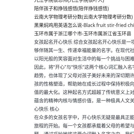
九江学院很恐怖(九江学院很吓人)
陪伴孩子和挣钱感悟(陪伴挣钱感悟)
云南大学物理考研分数(云南大学物理考研分数)
黑果焖鸡用英语怎么说-Black fruit stir-fried chi
玉环市属于浙江哪个市-玉环市属浙江省玉环县
女孩起名开心快乐 综合女孩起名开心快乐是一
够伴随其一生、传递幸福能量的名字。在现代
以阳光般的笑容面对生活中的每一个挑战与困
因此，将“开心”与“快乐”这两个核心词汇融入
趋势，也体现了父母对孩子美好未来的深切期
孩的性格塑造，帮助她在成长过程中保持积极
值的最大化。这种起名方式超越了传统意义上
蕴含的精神内核与情感价值，是一种极具人文
心快乐 核心
在众多的女孩名字中，开心快乐无疑是最具正
旅程的开始。每一个女孩都承载着父母的希望与